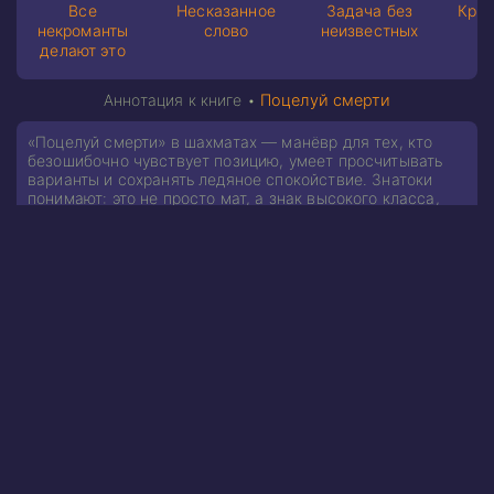
Все
Несказанное
Задача без
Крив
некроманты
слово
неизвестных
делают это
Аннотация к книге •
Поцелуй смерти
«Поцелуй смерти» в шахматах — манёвр для тех, кто
безошибочно чувствует позицию, умеет просчитывать
варианты и сохранять ледяное спокойствие. Знатоки
понимают: это не просто мат, а знак высокого класса,
особого стиля и полной власти над доской.
Некромант Антоний — он же известный в определённых
кругах Антон Борисович Широков — долго шёл к
решающей схватке. Война объявлена, отступать не
собирается никто, ставки сделаны. Мари не откажется
от возможности стать сильнейшей ведьмой всех времён
и народов: её принцип прост — «вижу цель — не вижу
преград». Она почти готова сделать последний шаг, но
Антон и его команда всё ещё стоят у неё на пути.
Столкновение неизбежно! Победа достанется тому, кто
подготовился лучше, и тому, кому действительно есть
что терять!
Это заключительная часть цикла «Некромант на час».