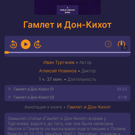
Гамлет и Дон-Кихот
1X
Иван Тургенев
•
Автор
Алексей Новиков
•
Диктор
1 ч. 37 мин.
•
Длительность
Гамлет и Дон-Кихот 01
50:33
Гамлет и Дон-Кихот 02
47:19
Аннотация к книге •
Гамлет и Дон-Кихот
Замысел статьи «Гамлет и Дон-Кихот» возник у
Тургенева задолго до того, как она была написана.
Мысли о Гамлете он высказывал еще в письме к Полине
Виардо от 13 (25) декабря 1847 г. Вероятно, толчком к