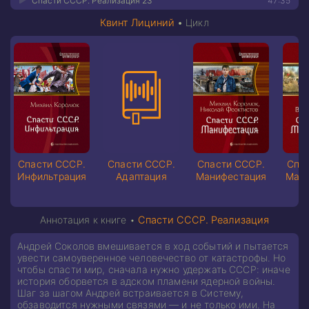
Спасти СССР. Реализация 23
47:35
Квинт Лициний
•
Цикл
Спасти СССР.
Спасти СССР.
Спасти СССР.
Спа
Инфильтрация
Адаптация
Манифестация
Мани
Аннотация к книге •
Спасти СССР. Реализация
Андрей Соколов вмешивается в ход событий и пытается
увести самоуверенное человечество от катастрофы. Но
чтобы спасти мир, сначала нужно удержать СССР: иначе
история оборвется в адском пламени ядерной войны.
Шаг за шагом Андрей встраивается в Систему,
обзаводится нужными связями — и не только ими. На