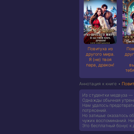
Повитуха из
Пов
другого мира.
друг
Я (не) твоя
пара, дракон!
в
тебя
Аннотация к книге •
Повит
Из студентки медвуза — 
Однажды обычная утрення
Нам удалось предотврати
потрясений.
Но затишье оказалось о
чужих воспоминаний. Ни
Это бесплатный бонус к 