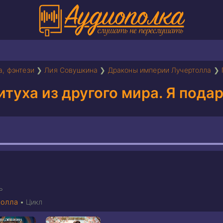
а, фэнтези
❯
Лия Совушкина
❯
Драконы империи Лучертолла
❯
туха из другого мира. Я подар
ь
толла
•
Цикл