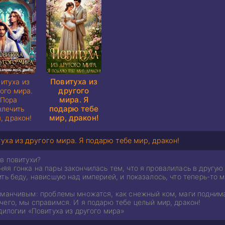
Повитуха из
итуха из
другого
ого мира.
мира. Я
Пора
подарю тебе
ылечить
мир, дракон!
, дракон!
уха из другого мира. Я подарю тебе мир, дракон!
в повитухи?
я гонка на пары закончилась тем, что я провалилась в другую 
ть беду, нависшую над империей, и показалось, что теперь-то 
бманчивым: проблемы множатся, как снежный ком, маги поднимаю
чего, мы справимся. И я подарю тебе целый мир, дракон!
дилогии «Повитуха из другого мира»