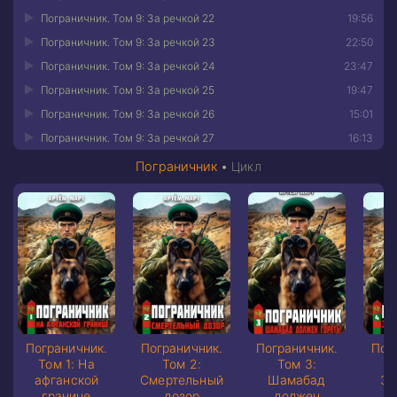
Пограничник. Том 9: За речкой 22
19:56
Пограничник. Том 9: За речкой 23
22:50
Пограничник. Том 9: За речкой 24
23:47
Пограничник. Том 9: За речкой 25
19:47
Пограничник. Том 9: За речкой 26
15:01
Пограничник. Том 9: За речкой 27
16:13
Пограничник
•
Цикл
Пограничник.
Пограничник.
Пограничник.
Пог
Том 1: На
Том 2:
Том 3:
афганской
Смертельный
Шамабад
За
границе
дозор
должен