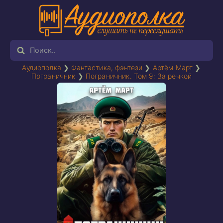
Аудиополка
❯
Фантастика, фэнтези
❯
Артём Март
❯
Пограничник
❯
Пограничник. Том 9: За речкой