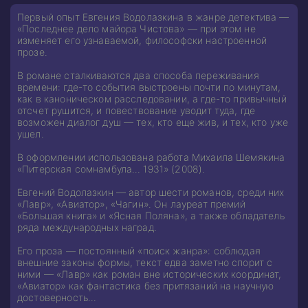
Первый опыт Евгения Водолазкина в жанре детектива —
«Последнее дело майора Чистова» — при этом не
изменяет его узнаваемой, философски настроенной
прозе.
В романе сталкиваются два способа переживания
времени: где-то события выстроены почти по минутам,
как в каноническом расследовании, а где-то привычный
отсчет рушится, и повествование уводит туда, где
возможен диалог душ — тех, кто еще жив, и тех, кто уже
ушел.
В оформлении использована работа Михаила Шемякина
«Питерская сомнамбула… 1931» (2008).
Евгений Водолазкин — автор шести романов, среди них
«Лавр», «Авиатор», «Чагин». Он лауреат премий
«Большая книга» и «Ясная Поляна», а также обладатель
ряда международных наград.
Его проза — постоянный «поиск жанра»: соблюдая
внешние законы формы, текст едва заметно спорит с
ними — «Лавр» как роман вне исторических координат,
«Авиатор» как фантастика без притязаний на научную
достоверность…