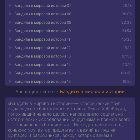
Бандиты в мировой истории 07
28:18
Бандиты в мировой истории 08
28:06
Бандиты в мировой истории 09
32:38
Бандиты в мировой истории 10
31:54
Бандиты в мировой истории 11
45:38
Бандиты в мировой истории 12
16:12
Бандиты в мировой истории 13
07:58
Бандиты в мировой истории 14
40:19
Бандиты в мировой истории 15
1:14:51
Бандиты в мировой истории 16
12:22
Аннотация к книге •
Бандиты в мировой истории
«Бандиты в мировой истории» — классический труд
выдающегося британского историка Эрика Хобсбаума,
положивший начало целому направлению социально-
исторических исследований бандитизма и прежде всего
— «социального бандитизма». Не подстраиваясь под
конъюнктуру, автор предлагает свежий взгляд на
бунтарей и разбойников, вокруг которых веками