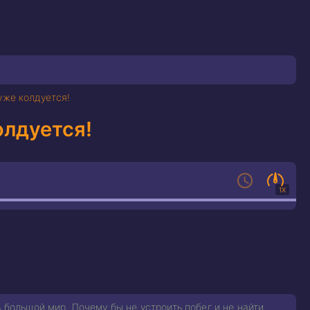
уже колдуется!
олдуется!
1X
 большой мир. Почему бы не устроить побег и не найти