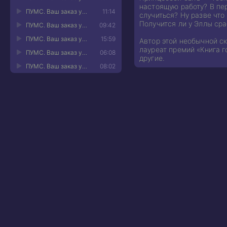
настоящую работу? В пе
ПУМС. Ваш заказ уже колдуется! 11
11:14
случиться? Ну разве чт
Получится ли у Эллы сра
ПУМС. Ваш заказ уже колдуется! 12
09:42
ПУМС. Ваш заказ уже колдуется! 13
15:59
Автор этой необычной ск
лауреат премий «Книга г
ПУМС. Ваш заказ уже колдуется! 14
06:08
другие.
ПУМС. Ваш заказ уже колдуется! 15
08:02