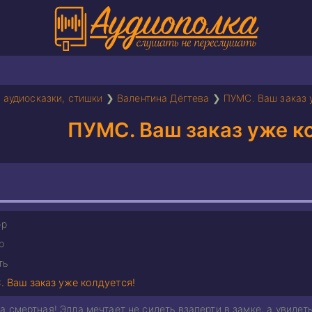
 аудиосказки, стишки
❯
Валентина Дёгтева
❯
ПУМС. Ваш заказ 
ПУМС. Ваш заказ уже к
ор
р
ть
 Ваш заказ уже колдуется!
 смертная! Элла мечтает не сидеть взаперти в замке, а увидеть