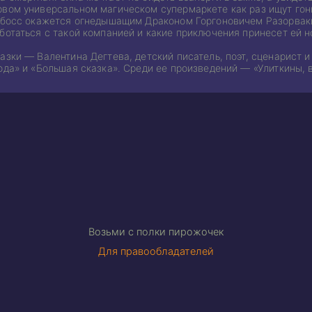
рвом универсальном магическом супермаркете как раз ищут гон
о босс окажется огнедышащим Драконом Горгоновичем Разорва
ботаться с такой компанией и какие приключения принесет ей н
азки — Валентина Дегтева, детский писатель, поэт, сценарист и
ода» и «Большая сказка». Среди ее произведений — «Улиткины, 
Возьми с полки пирожочек
Для правообладателей