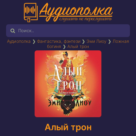
Аудиополка
❯
Фантастика, фэнтези
❯
Эми Лиоу
❯
Ложная
богиня
❯
Алый трон
Алый трон