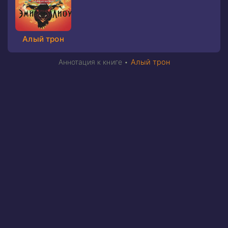
Алый трон
Аннотация к книге •
Алый трон
Жители Бакхтина свято уверены: пока их богиня
восседает на Алом троне, страну ждет благоденствие.
Но богини не существовало никогда. Бинса —
действующая Ракхти Бакхтина, «сосуд» богини мудрости
Рашматун, — знает правду лучше прочих. Уже десять лет
ей приходится носить в себе безжалостного демона и
прятать его, потому что с детства мать внушила ей
простое правило: только трон спасет ее от голодной
смерти.
Неурожай, засуха и разговоры о козах, сыплющихся с
неба, дают понять: Пророчество Гиркхи начинает
сбываться. Верховный жрец Харун и его преемник Нудин
готовят избрание новой Ракхти, и то, что было для Бинсы
символом власти, стремительно превращается в
приговор. Потерять трон — значит снова очутиться в
нищете и одиночестве, из которых она с таким трудом