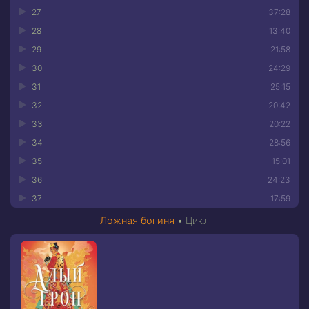
27
37:28
28
13:40
29
21:58
30
24:29
31
25:15
32
20:42
33
20:22
34
28:56
35
15:01
36
24:23
37
17:59
Ложная богиня
•
Цикл