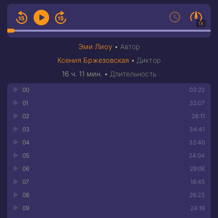
1X
Эми Лиоу
•
Автор
Ксения Бржезовская
•
Диктор
16 ч. 11 мин.
•
Длительность
00
03:22
01
32:07
02
26:11
03
34:41
04
32:40
05
24:04
06
29:06
07
18:45
08
26:23
09
24:19