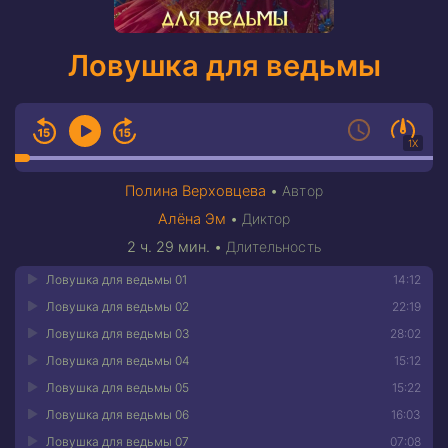
Ловушка для ведьмы
1X
Полина Верховцева
•
Автор
Алёна Эм
•
Диктор
2 ч. 29 мин.
•
Длительность
Ловушка для ведьмы 01
14:12
Ловушка для ведьмы 02
22:19
Ловушка для ведьмы 03
28:02
Ловушка для ведьмы 04
15:12
Ловушка для ведьмы 05
15:22
Ловушка для ведьмы 06
16:03
Ловушка для ведьмы 07
07:08