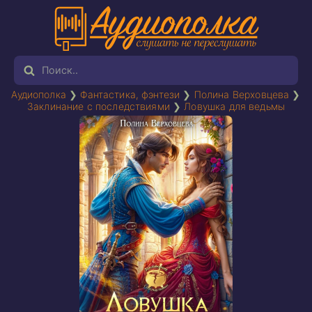
Аудиополка
❯
Фантастика, фэнтези
❯
Полина Верховцева
❯
Заклинание с последствиями
❯
Ловушка для ведьмы