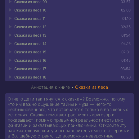
Сказки из леса 09
03:57
Сказки из леса 10
02:08
Сказки из леса 11
01:10
Сказки из леса 12
02:35
Сказки из леса 13
01:54
Сказки из леса 14
04:16
Сказки из леса 15
07:31
Сказки из леса 16
01:45
Сказки из леса 17
03:54
Сказки из леса 18
06:20
Аннотация к книге •
Сказки из леса
Отчего дети так тянутся к сказкам? Возможно, потому
что им важно ощущение тайны и чуда — чего-то
необыкновенного, что встречается только в волшебных
историях. Сказки помогают расширить кругозор и
показывают: помимо привычной реальности есть мир
фантазии и захватывающих приключений. Откройте эту
замечательную книгу и отправляйтесь вместе с героями
в Волшебную страну, где возможны невероятные