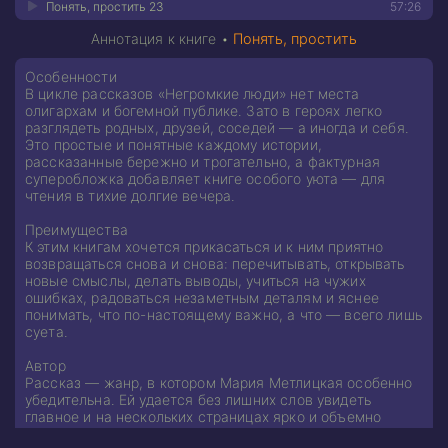
Понять, простить 23
57:26
Аннотация к книге •
Понять, простить
Особенности
В цикле рассказов «Негромкие люди» нет места
олигархам и богемной публике. Зато в героях легко
разглядеть родных, друзей, соседей — а иногда и себя.
Это простые и понятные каждому истории,
рассказанные бережно и трогательно, а фактурная
суперобложка добавляет книге особого уюта — для
чтения в тихие долгие вечера.
Преимущества
К этим книгам хочется прикасаться и к ним приятно
возвращаться снова и снова: перечитывать, открывать
новые смыслы, делать выводы, учиться на чужих
ошибках, радоваться незаметным деталям и яснее
понимать, что по-настоящему важно, а что — всего лишь
суета.
Автор
Рассказ — жанр, в котором Мария Метлицкая особенно
убедительна. Ей удается без лишних слов увидеть
главное и на нескольких страницах ярко и объемно
показать целую жизнь обычного, негромкого человека…