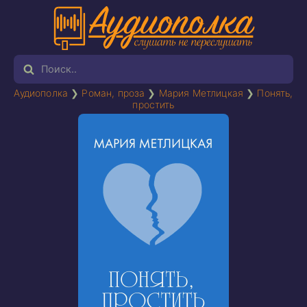
Аудиополка
❯
Роман, проза
❯
Мария Метлицкая
❯
Понять,
простить