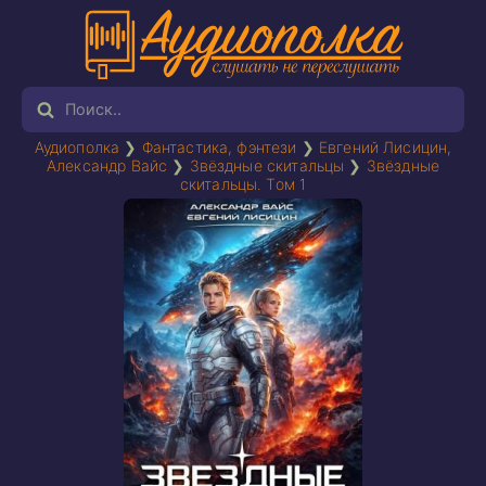
Аудиополка
❯
Фантастика, фэнтези
❯
Евгений Лисицин
,
Александр Вайс
❯
Звёздные скитальцы
❯
Звёздные
скитальцы. Том 1