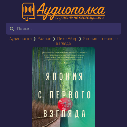
Аудиополка
❯
Разное
❯
Пико Айер
❯
Япония с первого
взгляда