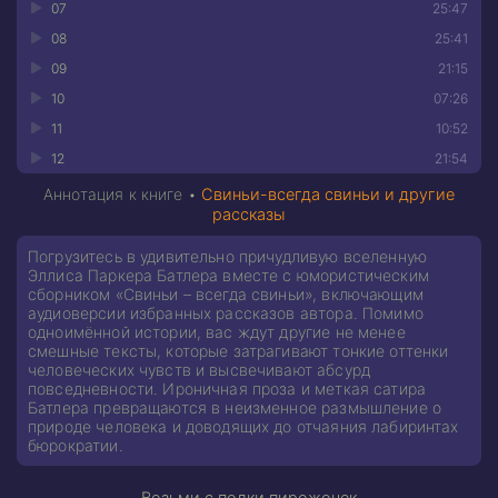
07
25:47
08
25:41
09
21:15
10
07:26
11
10:52
12
21:54
Аннотация к книге •
Свиньи-всегда свиньи и другие
рассказы
Погрузитесь в удивительно причудливую вселенную
Эллиса Паркера Батлера вместе с юмористическим
сборником «Свиньи – всегда свиньи», включающим
аудиоверсии избранных рассказов автора. Помимо
одноимённой истории, вас ждут другие не менее
смешные тексты, которые затрагивают тонкие оттенки
человеческих чувств и высвечивают абсурд
повседневности. Ироничная проза и меткая сатира
Батлера превращаются в неизменное размышление о
природе человека и доводящих до отчаяния лабиринтах
бюрократии.
Возьми с полки пирожочек