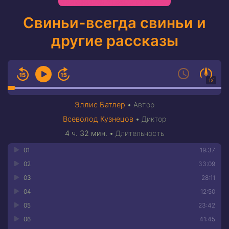
Свиньи-всегда свиньи и
другие рассказы
1X
Эллис Батлер
•
Автор
Всеволод Кузнецов
•
Диктор
4 ч. 32 мин.
•
Длительность
01
19:37
02
33:09
03
28:11
04
12:50
05
23:42
06
41:45