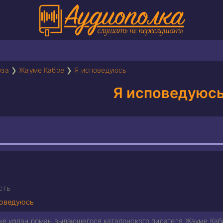
оза
❯
Жауме Кабре
❯
Я исповедуюсь
Я исповедуюс
сть
поведуюсь
ке издан роман выдающегося каталонского писателя Жауме Кабр