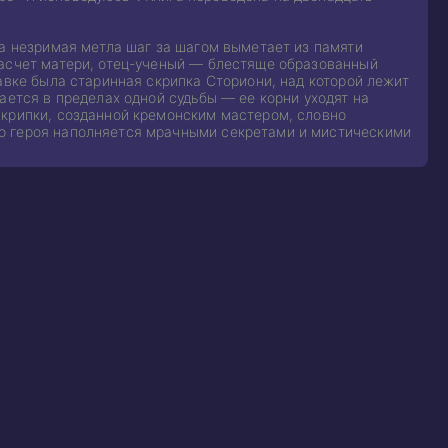
ка незримая метла шаг за шагом выметает из памяти
расчет матери, отец-ученый — блестяще образованный
авке была старинная скрипка Сториони, над которой лежит
ается в пределах одной судьбы — ее корни уходят на
скрипки, созданной кремонским мастером, словно
о героя наполняется мрачными секретами и мистическими