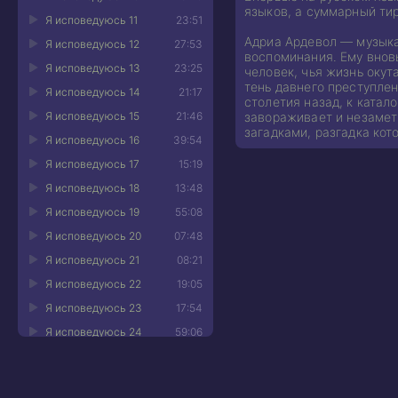
языков, а суммарный ти
Я исповедуюсь 11
23:51
Адриа Ардевол — музыкан
Я исповедуюсь 12
27:53
воспоминания. Ему внов
Я исповедуюсь 13
23:25
человек, чья жизнь окут
тень давнего преступлен
Я исповедуюсь 14
21:17
столетия назад, к ката
Я исповедуюсь 15
21:46
завораживает и незамет
загадками, разгадка кот
Я исповедуюсь 16
39:54
Я исповедуюсь 17
15:19
Я исповедуюсь 18
13:48
Я исповедуюсь 19
55:08
Я исповедуюсь 20
07:48
Я исповедуюсь 21
08:21
Я исповедуюсь 22
19:05
Я исповедуюсь 23
17:54
Я исповедуюсь 24
59:06
Я исповедуюсь 25
58:03
Я исповедуюсь 26
35:08