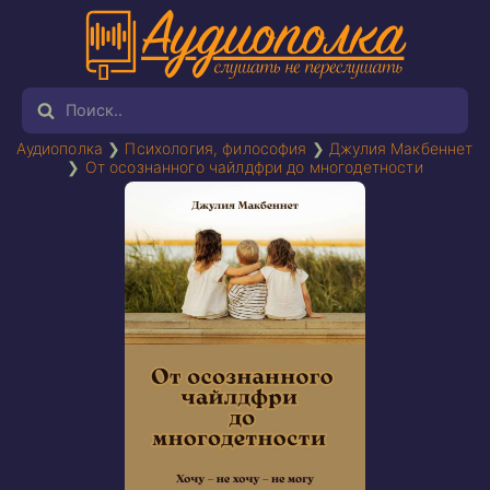
Аудиополка
❯
Психология, философия
❯
Джулия Макбеннет
❯
От осознанного чайлдфри до многодетности