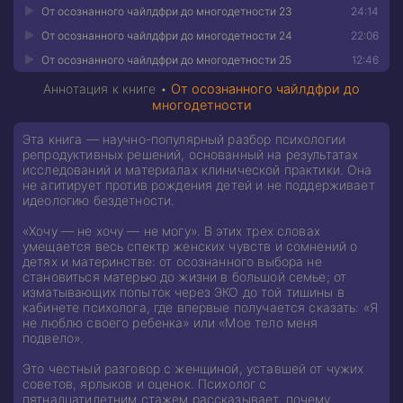
От осознанного чайлдфри до многодетности 23
24:14
От осознанного чайлдфри до многодетности 24
22:06
От осознанного чайлдфри до многодетности 25
12:46
Аннотация к книге •
От осознанного чайлдфри до
многодетности
Эта книга — научно-популярный разбор психологии
репродуктивных решений, основанный на результатах
исследований и материалах клинической практики. Она
не агитирует против рождения детей и не поддерживает
идеологию бездетности.
«Хочу — не хочу — не могу». В этих трех словах
умещается весь спектр женских чувств и сомнений о
детях и материнстве: от осознанного выбора не
становиться матерью до жизни в большой семье; от
изматывающих попыток через ЭКО до той тишины в
кабинете психолога, где впервые получается сказать: «Я
не люблю своего ребенка» или «Мое тело меня
подвело».
Это честный разговор с женщиной, уставшей от чужих
советов, ярлыков и оценок. Психолог с
пятнадцатилетним стажем рассказывает, почему