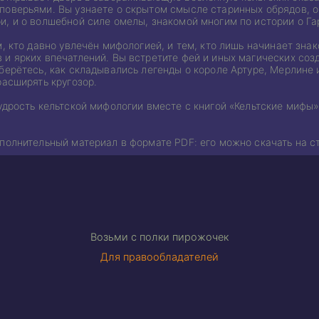
оверьями. Вы узнаете о скрытом смысле старинных обрядов, о п
и, и о волшебной силе омелы, знакомой многим по истории о Га
м, кто давно увлечён мифологией, и тем, кто лишь начинает зна
 и ярких впечатлений. Вы встретите фей и иных магических соз
берётесь, как складывались легенды о короле Артуре, Мерлине
расширять кругозор.
удрость кельтской мифологии вместе с книгой «Кельтские мифы»
полнительный материал в формате PDF: его можно скачать на ст
Возьми с полки пирожочек
Для правообладателей