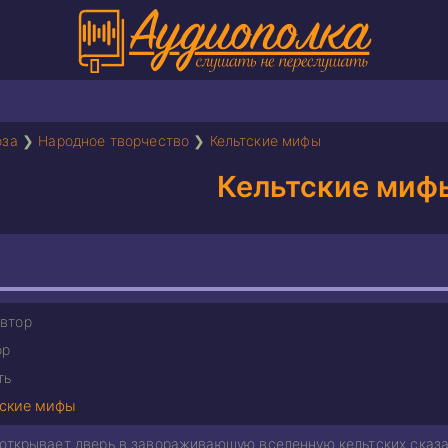
оза
❯
Народное творчество
❯
Кельтские мифы
Кельтские миф
втор
ор
ть
тские мифы
 открывает дверь в завораживающую вселенную кельтских сказ