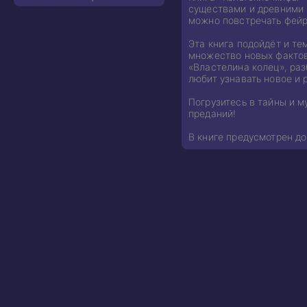
существами и древними п
можно повстречать фейр
Эта книга подойдёт и те
множество новых фактов
«Властелина колец», раз
любит узнавать новое и 
Погрузитесь в тайны и м
преданий!
В книге предусмотрен до