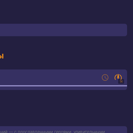
ы
1X
аний — с прославленными героями, удивительными