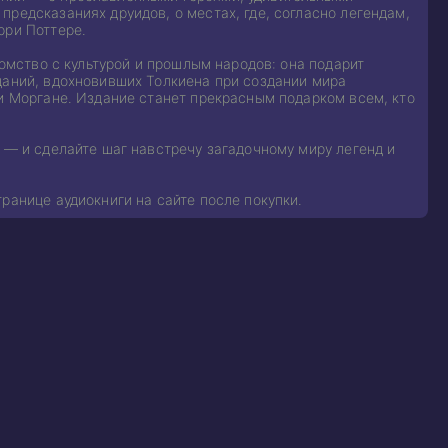
редсказаниях друидов, о местах, где, согласно легендам,
рри Поттере.
комство с культурой и прошлым народов: она подарит
даний, вдохновивших Толкиена при создании мира
 и Моргане. Издание станет прекрасным подарком всем, кто
 — и сделайте шаг навстречу загадочному миру легенд и
ранице аудиокниги на сайте после покупки.