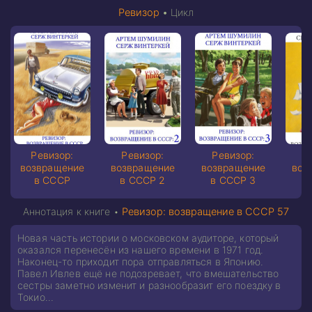
Ревизор
•
Цикл
Ревизор:
Ревизор:
Ревизор:
Р
возвращение
возвращение
возвращение
воз
в СССР
в СССР 2
в СССР 3
в
Аннотация к книге •
Ревизор: возвращение в СССР 57
Новая часть истории о московском аудиторе, который
оказался перенесён из нашего времени в 1971 год.
Наконец-то приходит пора отправляться в Японию.
Павел Ивлев ещё не подозревает, что вмешательство
сестры заметно изменит и разнообразит его поездку в
Токио…