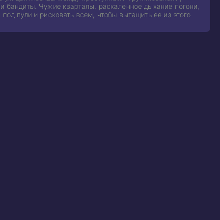
 и бандиты. Чужие кварталы, раскаленное дыхание погони,
под пули и рисковать всем, чтобы вытащить ее из этого