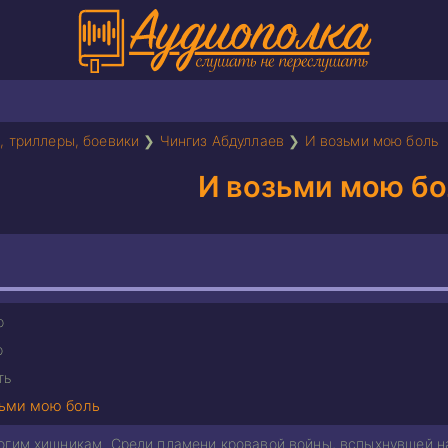
, триллеры, боевики
❯
Чингиз Абдуллаев
❯
И возьми мою боль
И возьми мою бо
р
р
ть
зьми мою боль
огим хищникам. Среди пламени кровавой войны, вспыхнувшей н