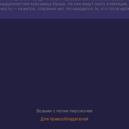
адцатилетняя красавица Ирада. На нее ведут охоту и милиция,
сть — кажется, спасения нет. Но находятся те, кто готов идти 
Возьми с полки пирожочек
Для правообладателей