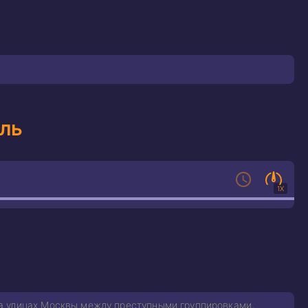
ль
1X
а улицах Москвы между преступными группировками,