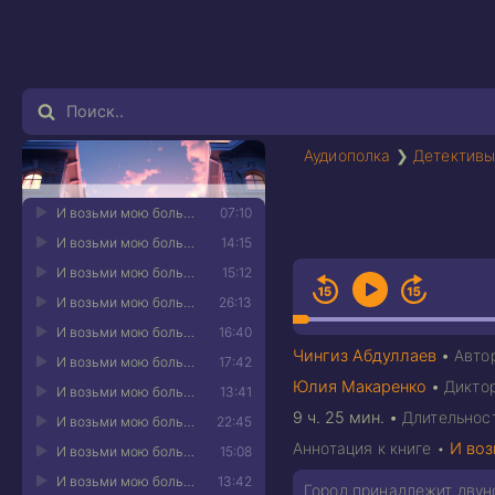
Аудиополка
❯
Детективы
И возьми мою боль 01
07:10
И возьми мою боль 02
14:15
И возьми мою боль 03
15:12
И возьми мою боль 04
26:13
И возьми мою боль 05
16:40
Чингиз Абдуллаев
•
Авто
И возьми мою боль 06
17:42
Юлия Макаренко
•
Дикто
И возьми мою боль 07
13:41
9 ч. 25 мин.
•
Длительнос
И возьми мою боль 08
22:45
Аннотация к книге •
И во
И возьми мою боль 09
15:08
И возьми мою боль 10
13:42
Город принадлежит двун