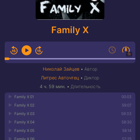
Family X
1X
Николай Зайцев
•
Автор
Литрес Авточтец
•
Диктор
4 ч. 59 мин.
•
Длительность
Family X 01
00:03
Family X 02
59:07
Family X 03
59:33
Family X 04
58:30
Family X 05
58:14
Family X 06
57:25