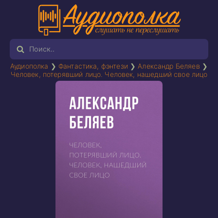
Аудиополка
❯
Фантастика, фэнтези
❯
Александр Беляев
❯
Человек, потерявший лицо. Человек, нашедший свое лицо