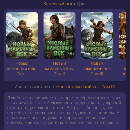
Каменный век
•
Цикл
Новый
Новый
Новый
ка
каменный век.
каменный век.
каменный век.
век
Том I
Том II
Том III
Аннотация к книге •
Новый каменный век. Том IV
Я ушёл из жизни известным профессором антропологии
— и очнулся в теле безымянного подростка в тундровой
степи, среди пещерных гиен. Вокруг — беспощадная
первобытная реальность конца ледникового периода. А
в памяти — вся грядущая история человечества:
победы, ошибки и дороги, которые оно так и не прошло.