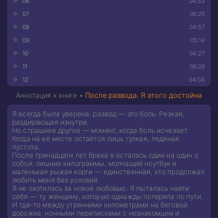
06
04:53
07
06:25
08
04:57
09
05:14
10
04:27
11
06:26
12
04:04
Аннотация к книге •
После развода. Я этого достойна
Я всегда была уверена: развод — это боль. Резкая,
раздирающая изнутри.
Но страшнее другое — момент, когда боль исчезает.
Когда на её месте остаётся лишь гулкая, ледяная
пустота.
После тринадцати лет брака я осталась один на один с
собой: лишние килограммы, молчащий ноутбук и
маленькая рыжая корги — единственная, кто продолжал
любить меня без условий.
Я не охотилась за новой любовью. Я пыталась найти
себя — ту женщину, которую однажды потеряла по пути.
И где-то между утренними километрами на беговой
дорожке, ночными переписками с незнакомцем и