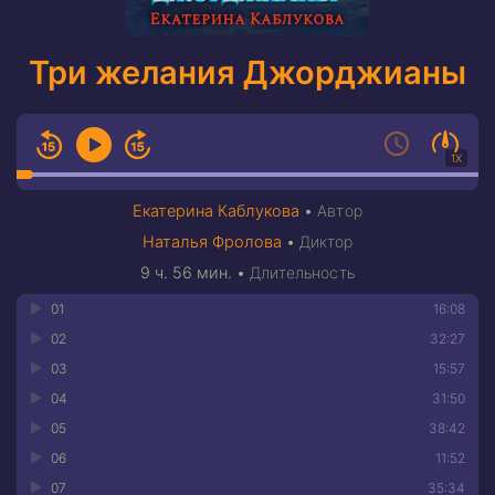
Три желания Джорджианы
1X
Екатерина Каблукова
•
Автор
Наталья Фролова
•
Диктор
9 ч. 56 мин.
•
Длительность
01
16:08
02
32:27
03
15:57
04
31:50
05
38:42
06
11:52
07
35:34