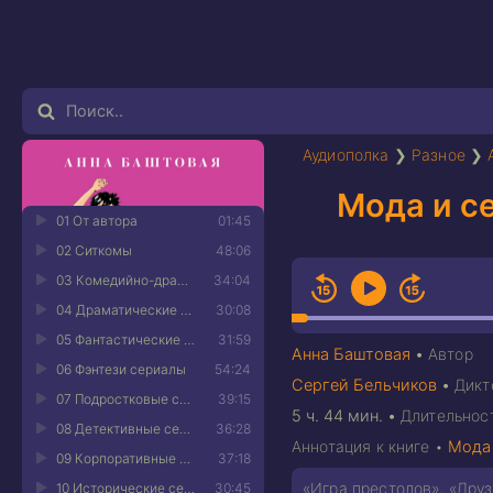
Аудиополка
❯
Разное
❯
Мода и се
01 От автора
01:45
02 Ситкомы
48:06
03 Комедийно-драматические сериалы
34:04
04 Драматические сериалы
30:08
05 Фантастические сериалы
31:59
Анна Баштовая
•
Автор
06 Фэнтези сериалы
54:24
Сергей Бельчиков
•
Дикт
07 Подростковые сериалы
39:15
5 ч. 44 мин.
•
Длительнос
08 Детективные сериалы
36:28
Аннотация к книге •
Мода 
09 Корпоративные сериалы
37:18
«Игра престолов», «Друз
10 Исторические сериалы
30:45