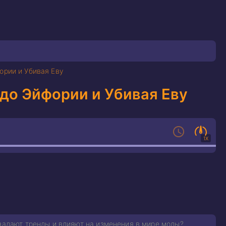
ории и Убивая Еву
 до Эйфории и Убивая Еву
1X
 задают тренды и влияют на изменения в мире моды?