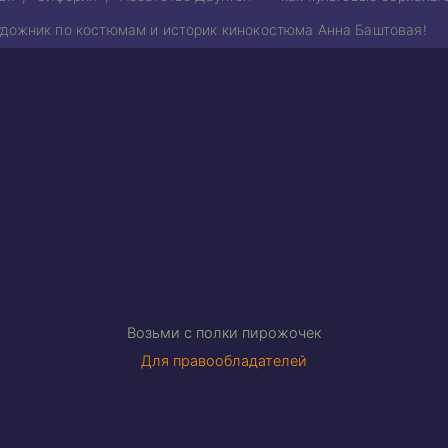
удожник по костюмам и историк кинокостюма Анна Баштовая!
Возьми с полки пирожочек
Для правообладателей