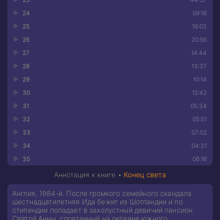
24
09:16
25
16:03
26
20:56
27
14:44
28
13:37
29
10:14
30
12:42
31
05:34
32
05:51
33
07:02
34
04:31
35
06:16
Аннотация к книге •
Конец света
Англия, 1984-й. После громкого семейного скандала
шестнадцатилетняя Ида бежит из Шотландии и по
стипендии попадает в захолустный девичий пансион
Святой Анны, спрятанный на окраине южного