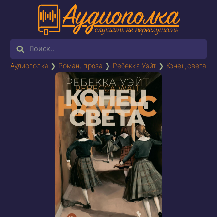
Аудиополка
❯
Роман, проза
❯
Ребекка Уэйт
❯
Конец света