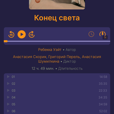
Конец света
1X
Ребекка Уэйт
•
Автор
Анастасия Скорик
,
Григорий Перель
,
Анастасия
Шумилкина
•
Диктор
12 ч. 49 мин.
•
Длительность
01
14:58
02
35:35
03
22:33
04
34:35
05
34:59
06
52:02