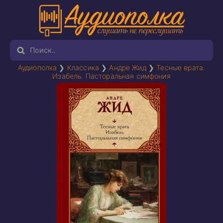
Аудиополка
❯
Классика
❯
Андре Жид
❯
Тесные врата.
Изабель. Пасторальная симфония