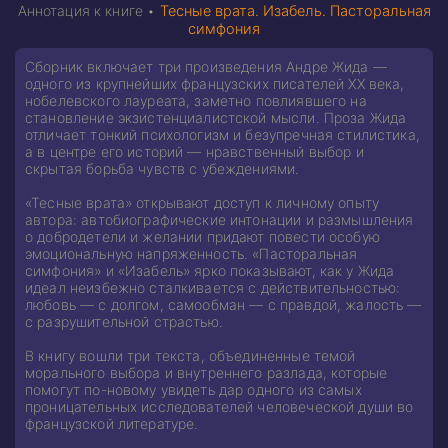
Аннотация к книге •
Тесные врата. Изабель. Пасторальная
симфония
Сборник включает три произведения Андре Жида —
одного из крупнейших французских писателей ХХ века,
нобелевского лауреата, заметно повлиявшего на
становление экзистенциалистской мысли. Проза Жида
отличает тонкий психологизм и безупречная стилистика,
а в центре его историй — нравственный выбор и
скрытая борьба чувств с убеждениями.
«Тесные врата» открывают доступ к личному опыту
автора: автобиографические интонации и размышления
о добродетели и желании придают повести особую
эмоциональную напряженность. «Пасторальная
симфония» и «Изабель» ярко показывают, как у Жида
идеал неизбежно сталкивается с действительностью:
любовь — с долгом, самообман — с правдой, жалость —
с разрушительной страстью.
В книгу вошли три текста, объединенные темой
морального выбора и внутреннего разлада, которые
помогут по-новому увидеть дар одного из самых
проницательных исследователей человеческой души во
французской литературе.