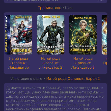
Прорицатель
•
Цикл
Изгой рода
Изгой рода
Изгой рода
Из
Орловых:
Орловых:
Орловых:
Орл
Ликвидатор
Ликвидатор 2
Ликвидатор 3
Аннотация к книге •
Изгой рода Орловых: Барон 2
Думаете, я какой-то избранный, раз умею заглядывать в
грядущее? Да, умею. Мне дано различать нити судьбы —
дар, который одновременно стал и моим проклятием. Но
кто в здравом уме поверит прорицателю в век, когда
маготехнический рывок превратил реальность в
неоновую какофонию вариантов? Я поверю. Потому что