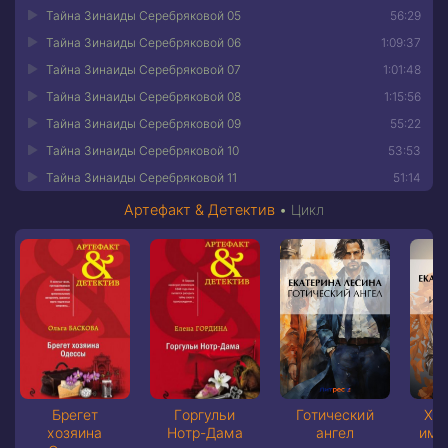
Тайна Зинаиды Серебряковой 05
56:29
Тайна Зинаиды Серебряковой 06
1:09:37
Тайна Зинаиды Серебряковой 07
1:01:48
Тайна Зинаиды Серебряковой 08
1:15:56
Тайна Зинаиды Серебряковой 09
55:22
Тайна Зинаиды Серебряковой 10
53:53
Тайна Зинаиды Серебряковой 11
51:14
Артефакт & Детектив
•
Цикл
Брегет
Горгульи
Готический
Хр
хозяина
Нотр-Дама
ангел
имп