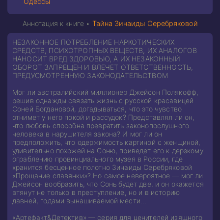
Одессы
Аннотация к книге •
Тайна Зинаиды Серебряковой
НЕЗАКОННОЕ ПОТРЕБЛЕНИЕ НАРКОТИЧЕСКИХ
СРЕДСТВ, ПСИХОТРОПНЫХ ВЕЩЕСТВ, ИХ АНАЛОГОВ
НАНОСИТ ВРЕД ЗДОРОВЬЮ, А ИХ НЕЗАКОННЫЙ
ОБОРОТ ЗАПРЕЩЕН И ВЛЕЧЕТ ОТВЕТСТВЕННОСТЬ,
ПРЕДУСМОТРЕННУЮ ЗАКОНОДАТЕЛЬСТВОМ
Мог ли австралийский миллионер Джейсон Полякофф,
решив однажды связать жизнь с русской красавицей
Соней Богдановой, догадываться, что это чувство
отнимет у него покой и рассудок? Представлял ли он,
что любовь способна превратить законопослушного
человека в нарушителя закона? И мог ли он
предположить, что одержимость картиной с женщиной,
удивительно похожей на Соню, приведет его к дерзкому
ограблению провинциального музея в России, где
хранится бесценное полотно Зинаиды Серебряковой
«Прощание славянки»? Но самое невероятное — мог ли
Джейсон вообразить, что Сонь будет две, и он окажется
втянут не только в преступление, но и в историю
давней, годами вынашиваемой мести…
«Артефакт&Детектив» — серия для ценителей изящного