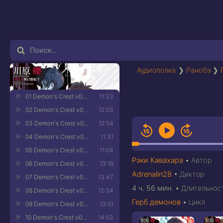
Аудиополка
❯
Ранобэ
❯
01 Demon's Crest v04 - Глава 01-1
11:33
02 Demon's Crest v04 - Глава 01-2
12:03
03 Demon's Crest v04 - Глава 01-3
12:54
04 Demon's Crest v04 - Глава 01-4
11:31
05 Demon's Crest v04 - Глава 01-5
11:04
Рэки Кавахара
•
Автор
06 Demon's Crest v04 - Глава 02-1
13:18
Adrenalin28
•
Диктор
07 Demon's Crest v04 - Глава 02-2
13:47
4 ч. 56 мин.
•
Длительнос
08 Demon's Crest v04 - Глава 02-3
12:34
Герб демонов
•
Цикл
09 Demon's Crest v04 - Глава 02-4
13:01
10 Demon's Crest v04 - Глава 03-1
14:53