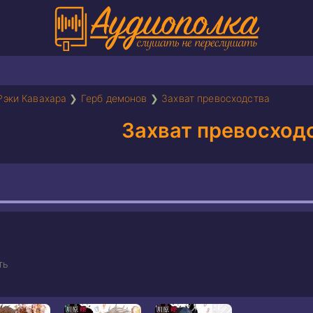
Рэки Кавахара
❯
Герб демонов
❯
Захват превосходства
Захват превосход
ть