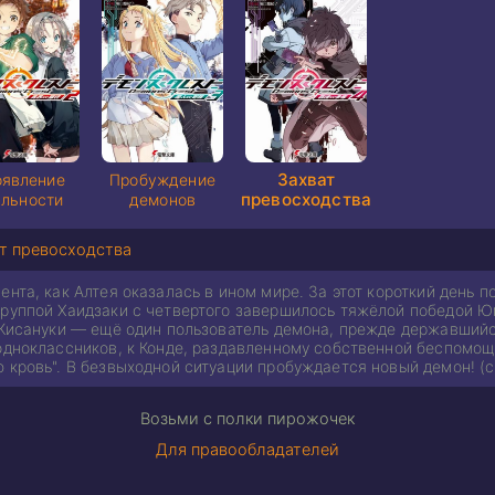
Захват
оявление
Пробуждение
превосходства
альности
демонов
т превосходства
ента, как Алтея оказалась в ином мире. За этот короткий день
группой Хаидзаки с четвертого завершилось тяжёлой победой Юм
: Кисануки — ещё один пользователь демона, прежде державшийс
 одноклассников, к Конде, раздавленному собственной беспомощ
 кровь". В безвыходной ситуации пробуждается новый демон! (с
Возьми с полки пирожочек
Для правообладателей