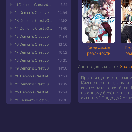
11 Demon's Crest v04 - Глава 03-2
15:51
12 Demon's Crest v04 - Глава 03-3
14:54
13 Demon's Crest v04 - Глава 04-1
11:58
14 Demon's Crest v04 - Глава 04-2
11:49
15 Demon's Crest v04 - Глава 05-1
11:34
16 Demon's Crest v04 - Глава 05-2
13:56
Заражение
Пр
17 Demon's Crest v04 - Глава 05-3
10:52
реальности
ре
18 Demon's Crest v04 - Глава 05-4
13:35
Аннотация к книге •
Захва
19 Demon's Crest v04 - Глава 05-5
14:50
20 Demon's Crest v04 - Глава 05-6
12:53
Прошли сутки с того мом
Юмы с первого этажа и 
21 Demon's Crest v04 - Глава 06-1
16:39
как грянула новая беда
22 Demon's Crest v04 - Глава 06-2
15:54
по одному берёт в плен
сильным? Тогда дай свою
23 Demon's Crest v04 - Послесловие автора
05:30