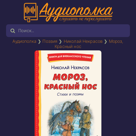
Аудиополка
❯
Поэзия
❯
Николай Некрасов
❯
Мороз,
Красный нос