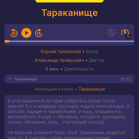
Тараканище
1X
Корней Чуковский
•
Автор
Александр Аравушкин
•
Диктор
6 мин.
•
Длительность
Тараканище
06:35
Аннотация к книге •
Тараканище
В этой сказочной истории собралась целая толпа
зверей! Тут и медведи, крутящие педали велосипедов, и
зайчата, едущие в трамвайчике, и львы, мчащиеся в
автомобилях. А ещё — бегемоты, носороги, крокодилы,
слоны, обезьянки, киты… Настоящий зоосад!
Но всем им угрожает беда: злой Тараканище решил их
съесть. К счастью, среди перепуганных зверей