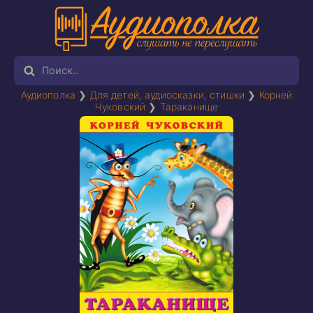
Аудиополка
❯
Для детей, аудиосказки, стишки
❯
Корней
Чуковский
❯
Тараканище