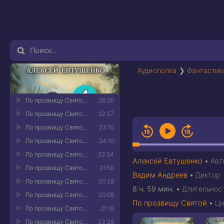
Аудиополка
❯
Фантастик
По прозвищу Святой. Книга четвёртая 01
26:00
По прозвищу Святой. Книга четвёртая 02
22:57
По прозвищу Святой. Книга четвёртая 03
23:10
По прозвищу Святой. Книга четвёртая 04
24:10
По прозвищу Святой. Книга четвёртая 05
22:54
Алексей Евтушенко
•
Авт
По прозвищу Святой. Книга четвёртая 06
21:56
Вадим Андреев
•
Диктор
По прозвищу Святой. Книга четвёртая 07
20:28
8 ч. 59 мин.
•
Длительнос
По прозвищу Святой. Книга четвёртая 08
20:08
По прозвищу Святой
•
Ци
По прозвищу Святой. Книга четвёртая 09
21:18
По прозвищу Святой. Книга четвёртая 10
23:29