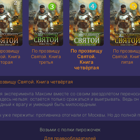
По прозвищу
прозвищу
По прозвищу
По прозвищ
Святой.
ой. Книга
Святой. Книга
Святой. Кни
Книга
вторая
третья
пятая
четвёртая
озвищу Святой. Книга четвёртая
я эксперимента Максим вместе со своим звездолётом переносит
здесь нельзя: остаётся только сражаться и выигрывать. Ведь он 
дный к врагу и умеющий быть милосердным.
уже пережиты: противника отогнали от Москвы. Но до полной п
Возьми с полки пирожочек
Для правообладателей