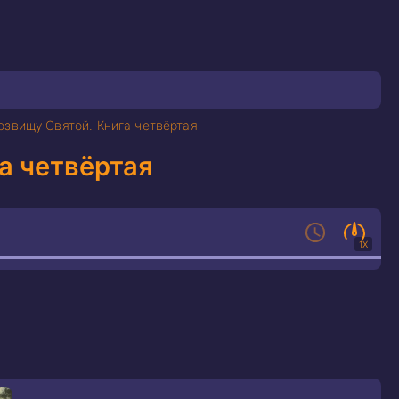
озвищу Святой. Книга четвёртая
а четвёртая
1X