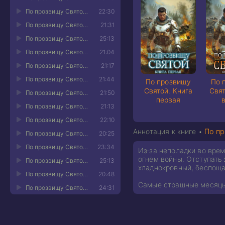
По прозвищу Святой. Книга четвёртая 11
22:30
По прозвищу Святой. Книга четвёртая 12
21:31
По прозвищу Святой. Книга четвёртая 13
25:13
По прозвищу Святой. Книга четвёртая 14
21:04
По прозвищу Святой. Книга четвёртая 15
21:17
По прозвищу Святой. Книга четвёртая 16
21:44
По прозвищу
По 
Святой. Книга
Свят
По прозвищу Святой. Книга четвёртая 17
21:50
первая
По прозвищу Святой. Книга четвёртая 18
21:13
По прозвищу Святой. Книга четвёртая 19
22:10
Аннотация к книге •
По пр
По прозвищу Святой. Книга четвёртая 20
20:25
По прозвищу Святой. Книга четвёртая 21
23:34
Из‑за неполадки во врем
огнём войны. Отступать 
По прозвищу Святой. Книга четвёртая 22
25:13
хладнокровный, беспоща
По прозвищу Святой. Книга четвёртая 23
20:48
Самые страшные месяцы 
По прозвищу Святой. Книга четвёртая 24
24:31