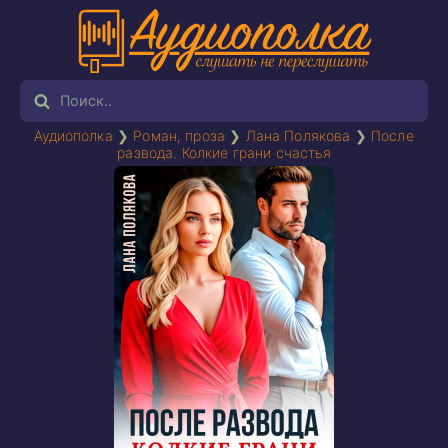
Аудиополка
❯
Роман, проза
❯
Лана Полякова
❯
После
развода. Колкие грани счастья