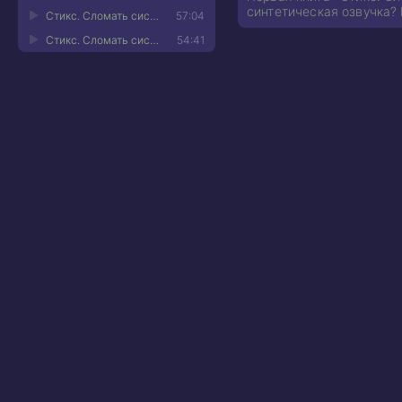
синтетическая озвучка?
Стикс. Сломать систему 11
57:04
Стикс. Сломать систему 12
54:41