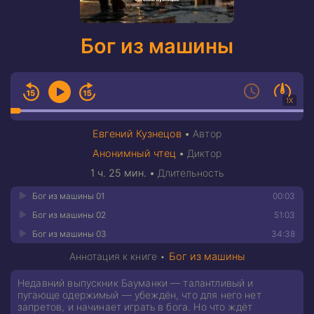
Бог из машины
1X
Евгений Кузнецов
•
Автор
Анонимный чтец
•
Диктор
1 ч. 25 мин.
•
Длительность
Бог из машины 01
00:03
Бог из машины 02
51:03
Бог из машины 03
34:38
Аннотация к книге •
Бог из машины
Недавний выпускник Бауманки — талантливый и
пугающе одержимый — убеждён, что для него нет
запретов, и начинает играть в бога. Но что ждёт