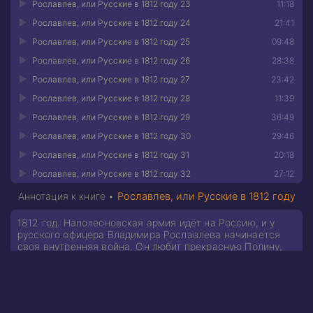
Рославлев, или Русские в 1812 году 23
11:18
Рославлев, или Русские в 1812 году 24
21:41
Рославлев, или Русские в 1812 году 25
09:48
Рославлев, или Русские в 1812 году 26
28:38
Рославлев, или Русские в 1812 году 27
23:42
Рославлев, или Русские в 1812 году 28
11:39
Рославлев, или Русские в 1812 году 29
36:49
Рославлев, или Русские в 1812 году 30
29:46
Рославлев, или Русские в 1812 году 31
20:18
Рославлев, или Русские в 1812 году 32
27:12
Аннотация к книге •
Рославлев, или Русские в 1812 году
1812 год. Наполеоновская армия идёт на Россию, и у
русского офицера Владимира Рославлева начинается
своя внутренняя война. Он любит прекрасную Полину,
но её пленяет французский блеск, и её чувства
принадлежат другому.
На фоне Отечественной войны героям предстоит
сделать непростой выбор: последовать за личным
счастьем или исполнить долг перед Родиной. Рославлев