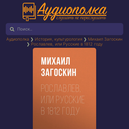
Аудиополка
❯
История, культурология
❯
Михаил Загоскин
❯
Рославлев, или Русские в 1812 году