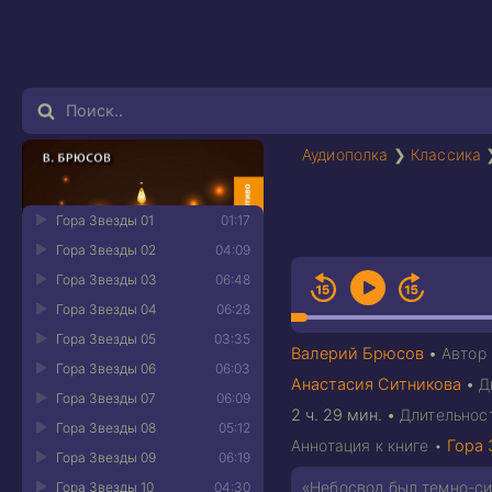
Аудиополка
❯
Классика
Гора Звезды 01
01:17
Гора Звезды 02
04:09
Гора Звезды 03
06:48
Гора Звезды 04
06:28
Гора Звезды 05
03:35
Валерий Брюсов
•
Автор
Гора Звезды 06
06:03
Анастасия Ситникова
•
Д
Гора Звезды 07
06:09
2 ч. 29 мин.
•
Длительнос
Гора Звезды 08
05:12
Аннотация к книге •
Гора 
Гора Звезды 09
06:19
«Небосвод был темно-син
Гора Звезды 10
04:30