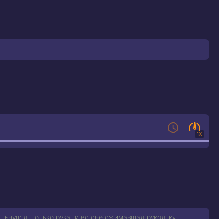
1X
льнулся, только рука, и во сне сжимавшая рукоятку