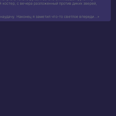
й костер, с вечера разложенный против диких зверей,
наудачу. Наконец я заметил что-то светлое впереди…»