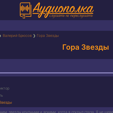
❯
Валерий Брюсов
❯
Гора Звезды
Гора Звезды
иктор
ть
Звезды
им, звезды крупными и яркими, когда я открыл глаза. Я не шеве