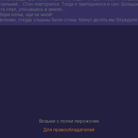
 сильней… Стон повторился. Тогда я приподнялся и сел. Большо
ега спал, уткнувшись в землю…
 бери копье, иди за мной!
влению, откуда слышны были стоны. Минут десять мы блуждали 
Возьми с полки пирожочек
Для правообладателей