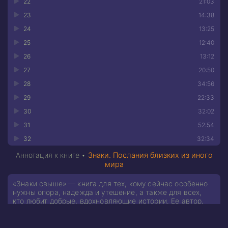
22
21:03
23
14:38
24
13:25
25
12:40
26
13:12
27
20:50
28
34:56
29
22:33
30
32:02
31
52:54
32
32:34
Аннотация к книге •
Знаки. Послания близких из иного
мира
«Знаки свыше» — книга для тех, кому сейчас особенно
нужны опора, надежда и утешение, а также для всех,
кто любит добрые, вдохновляющие истории. Ее автор,
медиум Лора Линн Джексон, обладает редким даром —
устанавливать контакт с ушедшими и передавать их
близким целительные послания, наполненные любовью.