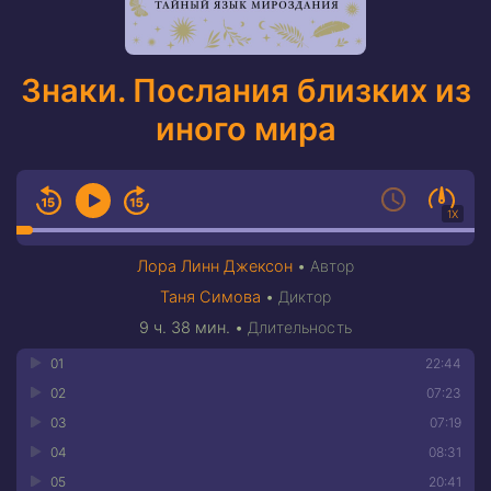
Знаки. Послания близких из
иного мира
1X
Лора Линн Джексон
•
Автор
Таня Симова
•
Диктор
9 ч. 38 мин.
•
Длительность
01
22:44
02
07:23
03
07:19
04
08:31
05
20:41