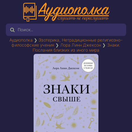
Аудиополка
❯
Эзотерика, Нетрадиционные религиозно-
философские учения
❯
Лора Линн Джексон
❯
Знаки.
Послания близких из иного мира