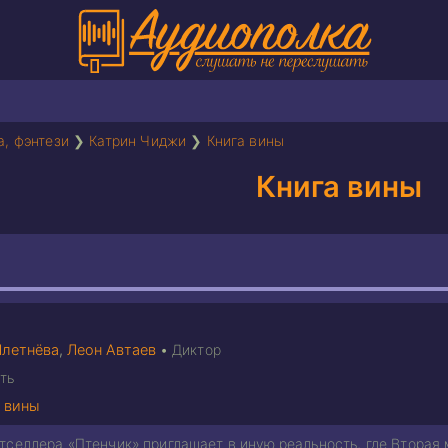
а, фэнтези
❯
Катрин Чиджи
❯
Книга вины
Книга вины
Плетнёва
,
Леон Автаев
•
Диктор
ть
 вины
тселлера «Птенчик» приглашает в иную реальность, где Вторая 