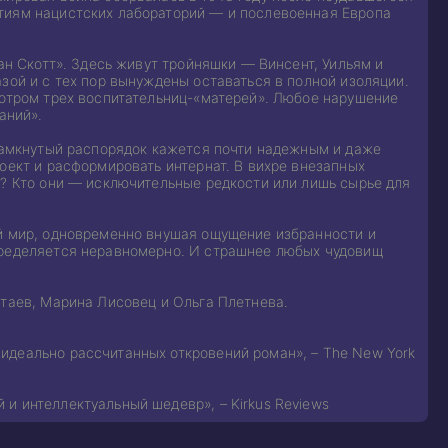
тиям нацистских лабораторий — и послевоенная Европа
ан Скотт». Здесь живут тройняшки — Винсент, Уильям и
зой и с тех пор вынуждены оставаться в полной изоляции.
мотром трех воспитательниц-«матерей». Любое нарушение
аний».
 замкнутый распорядок кажется почти надежным и даже
оект и расформировать интернат. В вихре внезапных
м? Кто они — исключительные редкости или лишь сырье для
ий мир, одновременно внушая ощущение избранности и
пределяется неравномерно. И страшнее любых чудовищ
втаев, Марина Лисовец и Ольга Плетнева.
идеально рассчитанных откровений роман», – The New York
и интеллектуальный шедевр», – Kirkus Reviews