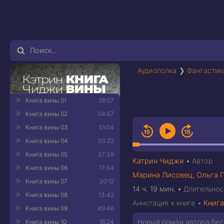
Аудиополка
❯
Фантастик
Книга вины 01
28:07
Книга вины 02
04:57
Книга вины 03
51:04
Книга вины 04
03:22
Книга вины 05
27:39
Катрин Чиджи
•
Автор
Книга вины 06
17:54
Марина Лисовец
,
Ольга 
Книга вины 07
30:12
14 ч. 19 мин.
•
Длительнос
Книга вины 08
13:42
Аннотация к книге •
Книга
Книга вины 09
49:46
Новый роман автора бес
Книга вины 10
16:24