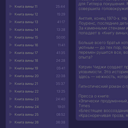
для Гитлера покушения.
Книга вины 11
25:44
совершила головокружит
Книга вины 12
15:29
Англия, конец 1970-х. Н
Книга вины 13
41:17
Лоуренс, последние дети
За каменными стенами и
Книга вины 14
13:28
попадает в «Книгу вины»
Книга вины 15
50:00
Больше всего братья хо
Книга вины 16
11:41
уютным — до тех пор, по
перемен рушится все, в
Книга вины 17
41:35
опыта?
Книга вины 18
24:28
Кэтрин Чиджи создает п
Книга вины 19
05:41
уязвимости. Это истори
Книга вины 20
22:38
здесь — нежность, кото
Книга вины 21
35:37
Гипнотический роман о г
Книга вины 22
13:25
Пресса о книге:
Книга вины 23
24:40
«Эпически продуманный,
Times
Книга вины 24
19:01
«Блестящее воссоздание 
Книга вины 25
08:52
«Красноречивая проза, 
Книга вины 26
36:38