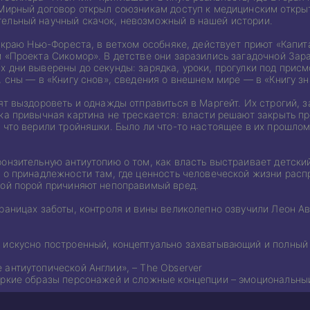
 Мирный договор открыл союзникам доступ к медицинским откры
ельный научный скачок, невозможный в нашей истории.
а краю Нью-Фореста, в ветхом особняке, действует приют «Капит
 «Проекта Сикомор». В детстве они заразились загадочной Зара
х дни выверены до секунды: зарядка, уроки, прогулки под прис
, сны — в «Книгу снов», сведения о внешнем мире — в «Книгу зн
тят выздороветь и однажды отправиться в Маргейт. Их строгий,
ка привычная картина не трескается: власти решают закрыть пр
о что верили тройняшки. Было ли что-то настоящее в их прошло
ронзительную антиутопию о том, как власть выстраивает детск
я о принадлежности там, где ценность человеческой жизни рас
рой порой причиняют непоправимый вред.
раницах заботы, контроля и вины великолепно озвучили Леон А
 искусно построенный, концептуально захватывающий и полный 
антиутопической Англии», – The Observer
яркие образы персонажей и сложные концепции – эмоциональный 