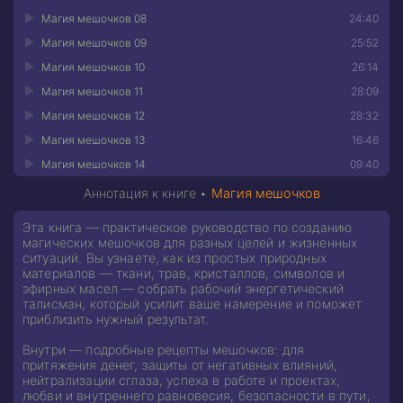
Магия мешочков 08
24:40
Магия мешочков 09
25:52
Магия мешочков 10
26:14
Магия мешочков 11
28:09
Магия мешочков 12
28:32
Магия мешочков 13
16:46
Магия мешочков 14
09:40
Аннотация к книге •
Магия мешочков
Эта книга — практическое руководство по созданию
магических мешочков для разных целей и жизненных
ситуаций. Вы узнаете, как из простых природных
материалов — ткани, трав, кристаллов, символов и
эфирных масел — собрать рабочий энергетический
талисман, который усилит ваше намерение и поможет
приблизить нужный результат.
Внутри — подробные рецепты мешочков: для
притяжения денег, защиты от негативных влияний,
нейтрализации сглаза, успеха в работе и проектах,
любви и внутреннего равновесия, безопасности в пути,