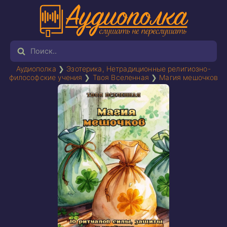
Аудиополка
❯
Эзотерика, Нетрадиционные религиозно-
философские учения
❯
Твоя Вселенная
❯
Магия мешочков