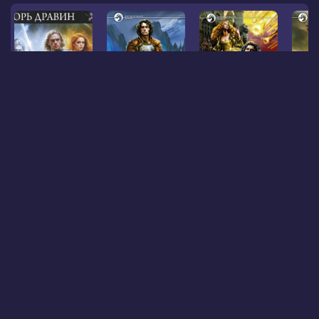
Чужак: Рейнджер. Боевик-универсал. Мэтр 55
08:07
Ученик
Ученик
Охотник
Аннотация к книге •
Чужак: Рейнджер. Боевик-универсал.
Мэтр
Коллекционное издание «Чужак-2» объединяет под
одной обложкой романы «Рейнджер», «Боевик-
универсал» и «Мэтр».
Это продолжение прославленного цикла о попаданце,