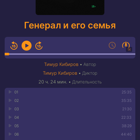
Генерал и его семья
1X
Тимур Кибиров
•
Автор
Тимур Кибиров
•
Диктор
20 ч. 24 мин.
•
Длительность
01
25:35
02
35:35
03
21:30
04
22:33
05
38:29
06
44:40