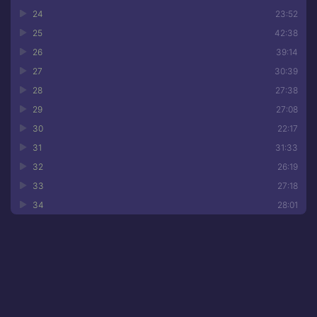
24
23:52
25
42:38
26
39:14
27
30:39
28
27:38
29
27:08
30
22:17
31
31:33
32
26:19
33
27:18
34
28:01
Аннотация к книге •
Генерал и его семья
Тимур Кибиров — поэт и прозаик, автор более двух
десятков поэтических книг, лауреат многочисленных
российских и зарубежных премий, включая награду
«Поэт» (2008). Его новая книга «Генерал и его семья»,
которую сам писатель называет «историческим
романом», представляет собой семейную сагу,