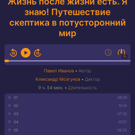
Жизнь после жизни есть. Я
знаю! Путешествие
скептика в потусторонний
мир
1X
Павел Иванов
•
Автор
Александр Мозгунов
•
Диктор
9 ч. 54 мин.
•
Длительность
01
08:29
02
10:14
03
07:20
04
10:57
05
09:35