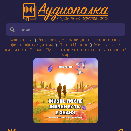
Аудиополка
❯
Эзотерика, Нетрадиционные религиозно-
философские учения
❯
Павел Иванов
❯
Жизнь после
жизни есть. Я знаю! Путешествие скептика в потусторонний
мир