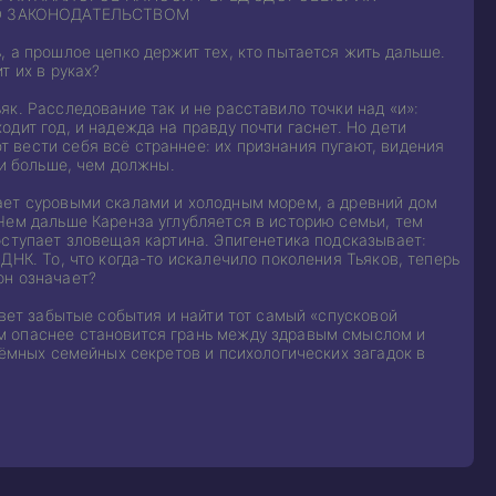
Ю ЗАКОНОДАТЕЛЬСТВОМ
 а прошлое цепко держит тех, кто пытается жить дальше.
т их в руках?
к. Расследование так и не расставило точки над «и»:
дит год, и надежда на правду почти гаснет. Но дети
вести себя всё страннее: их признания пугают, видения
ри больше, чем должны.
ает суровыми скалами и холодным морем, а древний дом
Чем дальше Каренза углубляется в историю семьи, тем
оступает зловещая картина. Эпигенетика подсказывает:
ДНК. То, что когда-то искалечило поколения Тьяков, теперь
он означает?
свет забытые события и найти тот самый «спусковой
м опаснее становится грань между здравым смыслом и
тёмных семейных секретов и психологических загадок в