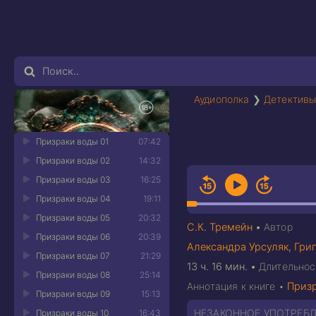
Аудиополка
❯
Детективы
Призраки воды 01
07:42
Призраки воды 02
14:32
Призраки воды 03
16:25
Призраки воды 04
19:11
Призраки воды 05
20:32
С.К. Тремейн
•
Автор
Призраки воды 06
20:39
Александра Урсуляк
,
Гри
Призраки воды 07
21:29
13 ч. 16 мин.
•
Длительнос
Призраки воды 08
25:14
Аннотация к книге •
Приз
Призраки воды 09
15:13
НЕЗАКОННОЕ УПОТРЕБЛ
Призраки воды 10
16:43