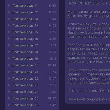
НЕЗАКОННЫЙ ОБОРОТ 
Призраки воды 11
10:53
Мрачный детективный три
Призраки воды 12
10:03
Кажется, будто невидимы
Призраки воды 13
15:51
В глухом Пенуите, у под
Призраки воды 14
14:52
трагическая случайность
Призраки воды 15
14:35
Натали — Соломон и Гре
становятся навязчивыми,
Призраки воды 16
12:59
Разобраться и помочь п
Призраки воды 17
19:18
встречает её тяжестью 
Призраки воды 18
05:28
очевиднее: перед ней сл
травмы не исчезают — он
Призраки воды 19
12:11
настигает детей Натали
Призраки воды 20
09:49
Чтобы понять это, Карен
Призраки воды 21
21:24
крючок» — травму прошл
безумием. Сумеет ли она
Призраки воды 22
13:07
исполнении Александры 
Призраки воды 23
21:15
Отмечено знаком ЛУЧ Ян
Призраки воды 24
12:13
Призраки воды 25
09:37
Внимание! Фонограмма 
Призраки воды 26
14:42