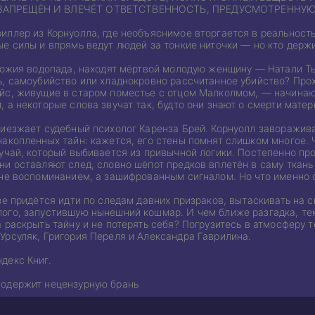
ЗАПРЕЩЁН И ВЛЕЧЁТ ОТВЕТСТВЕННОСТЬ, ПРЕДУСМОТРЕННУ
ллер из Корнуолла, где необъяснимое вторгается в реальность,
е силы и впрямь ведут людей за тонкие ниточки — но кто держи
ножия водопада, находят мёртвой молодую женщину — Натали Тья
, самоубийство или хладнокровно рассчитанное убийство? Прохо
йс, живущие в старом поместье с отцом Малколмом, — начинают 
 а некоторые слова звучат так, будто они знают о смерти мате
риезжает судебный психолог Каренза Брей. Корнуолл заворажив
накопленных тайн: кажется, его стены помнят слишком многое. 
учай, который выбивается из привычной логики. Постепенно пр
и оставляют след, словно шёпот предков вплетён в саму ткань 
 не воспоминанием, а зашифрованным сигналом. Но что именно 
зе придётся идти по следам давних призраков, вытаскивать на 
ого, запустившую нынешний кошмар. И чем ближе разгадка, те
 раскрыть тайну и не потерять себя? Погрузитесь в атмосферу 
Урсуляк, Григория Переля и Александра Гаврилина.
декс Книг.
содержит нецензурную брань