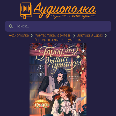
Аудиополка
❯
Фантастика, фэнтези
❯
Виктория Драх
❯
Город, что дышит туманом