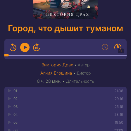
Город, что дышит туманом
1X
Виктория Драх
•
Автор
Агния Егошина
•
Диктор
8 ч. 28 мин.
•
Длительность
01
21:38
02
29:16
03
25:15
04
23:19
05
19:50
06
23:09