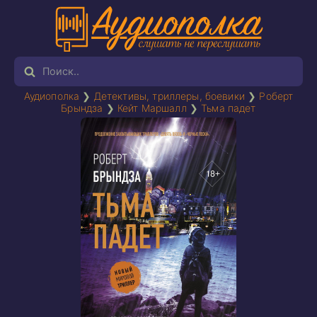
Аудиополка
❯
Детективы, триллеры, боевики
❯
Роберт
Брындза
❯
Кейт Маршалл
❯
Тьма падет