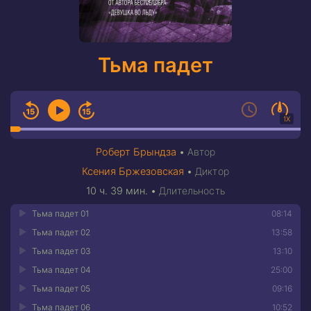
Тьма падет
1X
Роберт Брындза
•
Автор
Ксения Бржезовская
•
Диктор
10 ч. 39 мин.
•
Длительность
Тьма падет 01
08:14
Тьма падет 02
13:58
Тьма падет 03
13:10
Тьма падет 04
25:00
Тьма падет 05
09:16
Тьма падет 06
10:52