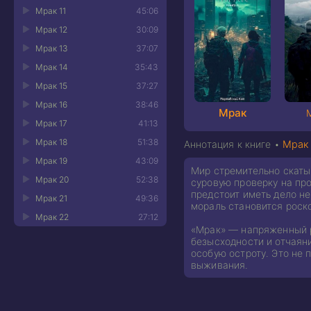
Мрак 11
45:06
Мрак 12
30:09
Мрак 13
37:07
Мрак 14
35:43
Мрак 15
37:27
Мрак 16
38:46
Мрак
Мрак 17
41:13
Мрак 18
51:38
Аннотация к книге •
Мрак
Мрак 19
43:09
Мир стремительно скаты
Мрак 20
52:38
суровую проверку на пр
предстоит иметь дело не
Мрак 21
49:36
мораль становится роск
Мрак 22
27:12
«Мрак» — напряженный ро
безысходности и отчаян
особую остроту. Это не 
выживания.