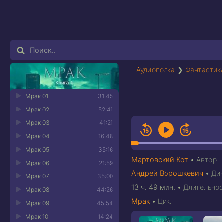
Аудиополка
❯
Фантастик
Мрак 01
31:45
Мрак 02
52:41
Мрак 03
41:21
Мрак 04
16:48
Мрак 05
35:16
Мартовский Кот
•
Автор
Мрак 06
21:59
Андрей Ворошкевич
•
Ди
Мрак 07
35:00
13 ч. 49 мин.
•
Длительно
Мрак 08
44:26
Мрак
•
Цикл
Мрак 09
45:54
Мрак 10
14:24