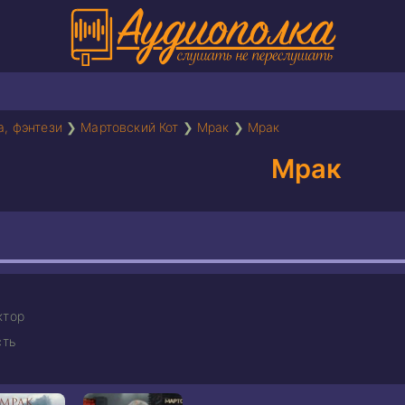
а, фэнтези
❯
Мартовский Кот
❯
Мрак
❯
Мрак
Мрак
ктор
сть