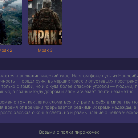
Мрак 2
Мрак 3
вается в апокалиптический хаос. На этом фоне путь из Новосиб
очность — среди руин, вымерших трасс и опустевших пространст
 только с зомби, но и с куда более опасной угрозой — людьми, 
ошью, а грань между добром и злом исчезает почти незаметно.
ман о том, как легко сломаться и утратить себя в мире, где 
ия время от времени прерывается редкими искрами надежды, а
просто рассказ о конце света, но и размышление о человеческой
Возьми с полки пирожочек