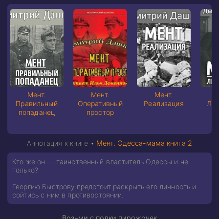
Мент.
Мент.
Мент.
Правильный
Оперативный
Реализация
Ли
попаданец
простор
Аннотация к книге •
Мент. Одесса-мама книга 2
Кто же он — таинственный властитель Одессы и не
только?
Георгию Быстрову предстоит раскрыть его личность и
сойтись с ним в противостоянии.
Возьми с полки пирожочек